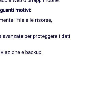
faccia web o un'app mobile.
guenti motivi:
nte i file e le risorse,
 avanzate per proteggere i dati
hiviazione e backup.