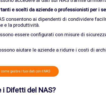
possono accedere ai dati sul NAS tramite un'inter
tanti e scelti da aziende o professionisti per i se
NAS consentono ai dipendenti di condividere facilme
 e la produttività.
sono essere configurati con misure di sicurezza
ossono aiutare le aziende a ridurre i costi di arc
come gestire i tuoi dati con il NAS
 i Difetti del NAS?