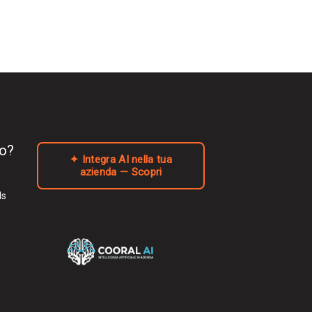
to?
✦ Integra AI nella tua
azienda — Scopri
ls