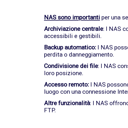
NAS sono importanti
per una ser
Archiviazione centrale
: I NAS c
accessibili e gestibili.
Backup automatico:
I NAS posso
perdita o danneggiamento.
Condivisione dei file
: I NAS con
loro posizione.
Accesso remoto:
I NAS possono 
luogo con una connessione Inte
Altre funzionalità
: I NAS offron
FTP.