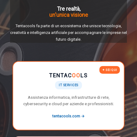
Tre realtà,
un'unica visione
Tentacools fa parte di un ecosistema che unisce tecnologia,
creatività e intelligenza artificiale per accompagnare le imprese nel
futuro digitale.
✦ SEI QUI
TENTAC
OO
LS
IT SERVICES
Assistenza informatica, infrastrutture di rete,
cybersecurity e cloud per aziende e professionisti.
tentacools.com →