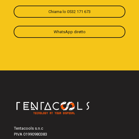
Chiama lo 0532 171 673
WhatsApp diretto
Tentacools s.n.c
PIVA 01990980383