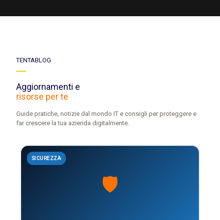
sessione di riparazione. Ho
avvertito fin da subito la serietà e
la volontà di voler davvero
risolvere il problema, cosa che
spesso invece altri tecnici non mi
trasmettevano. Non posso che
TENTABLOG
ritenermi soddisfattissimo del
servizio, Naturalmente, il
Aggiornamenti e
problema è stato sempre risolto.
risorse per te
Insomma, il giudizio è
complessivamente positivo sotto
Guide pratiche, notizie dal mondo IT e consigli per proteggere e
ogni aspetto! Lo consiglio
far crescere la tua azienda digitalmente.
vivamente!
SICUREZZA
🛡