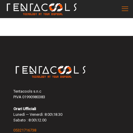
Tentacools s.n.c
PIVA 01990980383
Orari Ufficiali
Lunedì — Venerdì: 8:00\18.30
Sabato : 8:00\12.00
05321716738