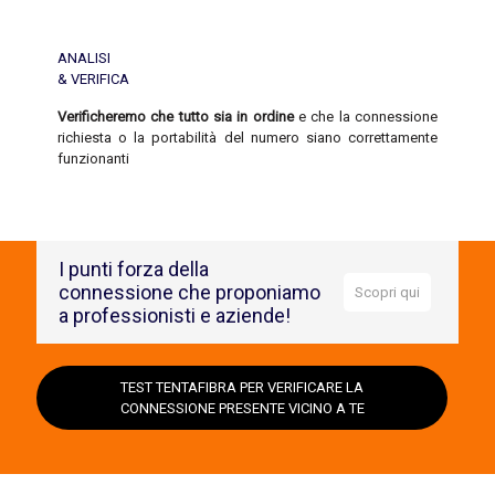
ANALISI
& VERIFICA
Verificheremo che tutto sia in ordine
e che la connessione
richiesta o la portabilità del numero siano correttamente
funzionanti
I punti forza della
connessione che proponiamo
Scopri qui
a professionisti e aziende!
Scegliere Tentacools significa:
1- Sicurezza di una
Velocità della connessione
: La velocità
TEST TENTAFIBRA PER VERIFICARE LA
della connessione è un fattore critico nella scelta della rete
CONNESSIONE PRESENTE VICINO A TE
Internet. La tua azienda potrebbe aver bisogno di una
connessione veloce per supportare le attività di streaming
video, il download e l'upload di grandi file o per garantire
una navigazione fluida sui siti web.