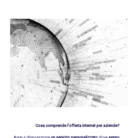
Affidabilità:
È importante scegliere un fornitore di servizi
Internet che offre un'alta affidabilità della connessione. Ciò
garantirà che l'azienda sia sempre connessa e che non ci
siano interruzioni durante le attività commerciali.
Supporto tecnico:
Siamo fornitori di servizi affidabili con
un supporto tecnico rapido ed efficiente. Questo è
particolarmente importante in caso di problemi di
connessione o di altri problemi tecnici.
Cosa comprende l'offerta internet per aziende?
Avrai a disposizione
un servizio personalizzato
dove
sanno