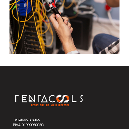
Tentacools s.n.c
PIVA 01990980383