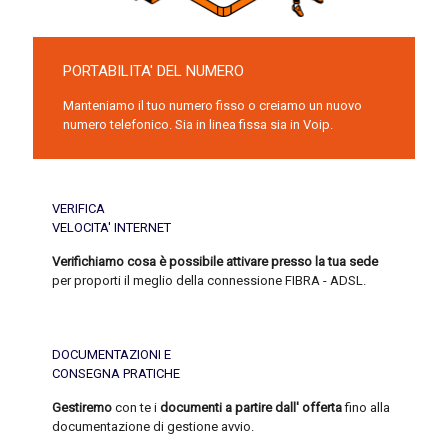
PORTABILITA' DEL NUMERO
Manteniamo il tuo numero fisso o creiamo un nuovo
numero telefonico. Sia in linea fissa sia in Voip.
VERIFICA
VELOCITA' INTERNET
Verifichiamo cosa è possibile attivare presso la tua sede
per proporti il meglio della connessione FIBRA - ADSL.
DOCUMENTAZIONI E
CONSEGNA PRATICHE
Gestiremo
con te i
documenti a partire dall' offerta
fino alla
documentazione di gestione avvio.