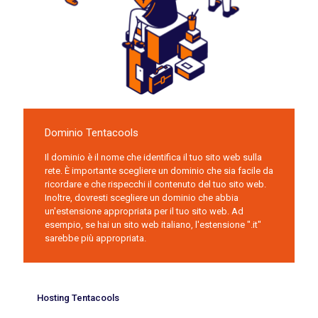
Dominio Tentacools
Il dominio è il nome che identifica il tuo sito web sulla
rete. È importante scegliere un dominio che sia facile da
ricordare e che rispecchi il contenuto del tuo sito web.
Inoltre, dovresti scegliere un dominio che abbia
un'estensione appropriata per il tuo sito web. Ad
esempio, se hai un sito web italiano, l'estensione ".it"
sarebbe più appropriata.
Hosting Tentacools