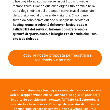
L'hosting è lo spazio sul server in cui il tuo sito web è
memorizzato. Quando qualcuno digita il tuo dominio nella
barra degli indirizzi del browser, il server invia il contenuto
del tuo sito web al browser del visitatore. Ci sono molti
fattori da considerare quando si sceglie un servizio di
hosting, come la velocità del server, la sicurezza e
l'affidabilità del servizio.
Insieme considereremo a
quantità di spazio disco e la larghezza di banda che il tuo
sito web richiede.
Ricevi le nostre proposte per registrare il
tuo dominio e hosting
Il servizio di
dominio e hosting è essenziale
per creare un sito
web o un'applicazione online. Quando si sceglie un provider, è
importante considerare il prezzo, l'affidabilità, il supporto, la
scalabilità e la sicurezza. Con il giusto provider di dominio e
hosting, puoi creare un sito web che sia veloce, sicuro e