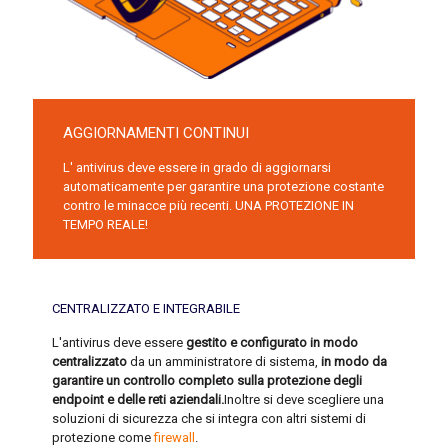
AGGIORNAMENTI CONTINUI
L' antivirus deve essere in grado di aggiornarsi
automaticamente per garantire una protezione costante
contro le minacce più recenti. UNA PROTEZIONE IN
TEMPO REALE!
CENTRALIZZATO E INTEGRABILE
L'antivirus deve essere
gestito e configurato in modo
centralizzato
da un amministratore di sistema,
in modo da
garantire un controllo completo sulla protezione degli
endpoint e delle reti aziendali.
Inoltre si deve scegliere una
soluzioni di sicurezza che si integra con altri sistemi di
protezione come
firewall
.