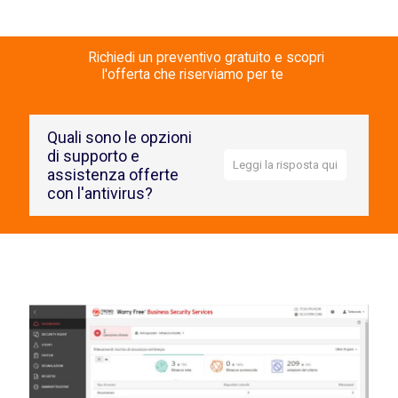
Richiedi un preventivo gratuito e scopri
l'offerta che riserviamo per te
Quali sono le opzioni
di supporto e
Leggi la risposta qui
assistenza offerte
con l'antivirus?
Avrai a disposizione un servizio a un servizio
costantemente aggiornato per bloccare tutte le nuove
minacce, sicuro e affidabile. Hai molti computer? Più
licenze richiedi più si riduce il costo mensile per
dispositivo, inoltre ogni licenza include la sicurezza per
tablet smartphone aziendali. Con la nostra offerta paghi
solo l’antivirus al mese nei pc che davvero utilizzi!