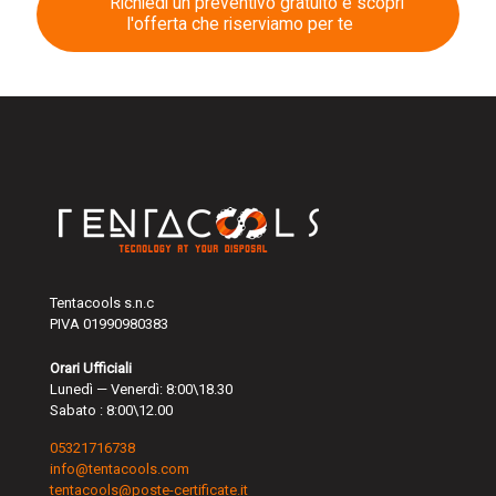
Richiedi un preventivo gratuito e scopri
l'offerta che riserviamo per te
Tentacools s.n.c
PIVA 01990980383
Orari Ufficiali
Lunedì — Venerdì: 8:00\18.30
Sabato : 8:00\12.00
05321716738
info@tentacools.com
tentacools@poste-certificate.it