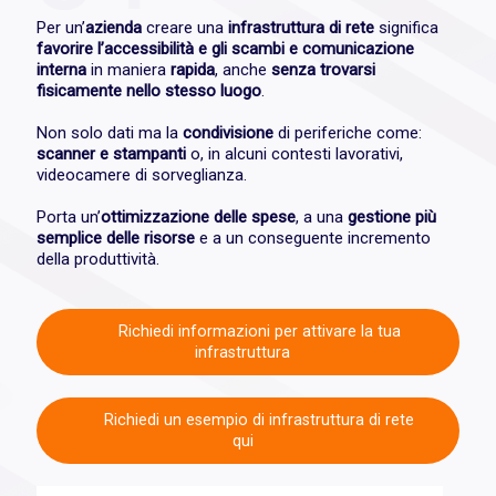
Per un’
azienda
creare una
infrastruttura di rete
significa
favorire l’accessibilità e gli scambi e comunicazione
interna
in maniera
rapida
, anche
senza trovarsi
fisicamente nello stesso luogo
.
Non solo dati ma la
condivisione
di periferiche come:
scanner e stampanti
o, in alcuni contesti lavorativi,
videocamere di sorveglianza.
Porta un’
ottimizzazione delle spese
, a una
gestione più
semplice delle risorse
e a un conseguente incremento
della produttività.
Richiedi informazioni per attivare la tua
infrastruttura
Richiedi un esempio di infrastruttura di rete
qui