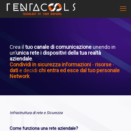
Crea il
tuo canale di comunicazione
unendo in
un’
unica rete i dispositivi della tua realtà
aziendale
.
Condividi in sicurezza informazioni
-
risorse
-
dati
e decidi
chi entra ed esce dal tuo personale
Network
Infrastruttura di rete e Sicurezza
Come funziona una rete aziendale?