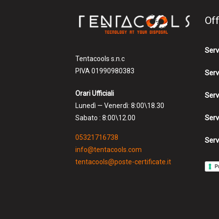
Of
Serv
Tentacools s.n.c
PIVA 01990980383
Serv
Orari Ufficiali
Serv
Lunedì — Venerdì: 8:00\18.30
Serv
Sabato : 8:00\12.00
05321716738
Serv
info@tentacools.com
tentacools@poste-certificate.it
P