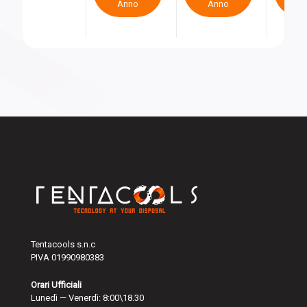
Anno
Anno
A
Tentacools s.n.c
PIVA 01990980383
Orari Ufficiali
Lunedì — Venerdì: 8:00\18.30