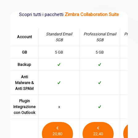
Scopri tutti i pacchetti
Zimbra Collaboration Suite
Standard Email
Professional Email
Profess
Account
5GB
5GB
2
GB
5 GB
5 GB
2
Backup
Anti
Malware &
Anti SPAM
Plugin
Integrazione
x
con Outlook
€
€
20,80
22,40
35