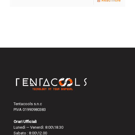
Read more
Tentacools s.n.c
PIVA 01990980383
Orari Ufficiali
Lunedì — Venerdì: 8:00\18.30
Sabato : 8:00\12.00