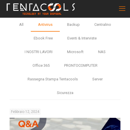
All
Antivirus
Backup
Centralino
Ebook Free
Eventi & Interviste
I NOSTRI LAVORI
Microsoft
NAS
Office 365
PRONTOCOMPUTER
Rassegna Stampa Tentacools
Server
Sicurezza
Febbraio 12, 2024